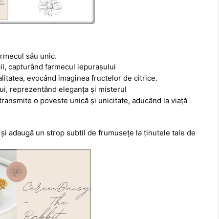
armecul său unic.
il, capturând farmecul iepurașului
litatea, evocând imaginea fructelor de citrice.
lui, reprezentând eleganța și misterul
ransmite o poveste unică și unicitate, aducând la viață
și adaugă un strop subtil de frumusețe la ținutele tale de