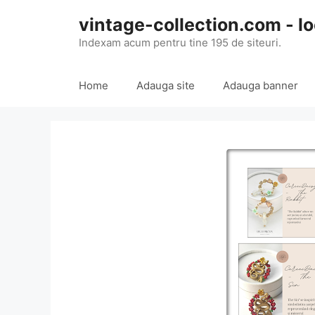
Skip
vintage-collection.com - lo
to
content
Indexam acum pentru tine 195 de siteuri.
Home
Adauga site
Adauga banner