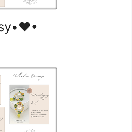
isy•♥•