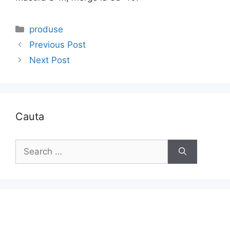
Categories
produse
Previous Post
Next Post
Cauta
Search
for: