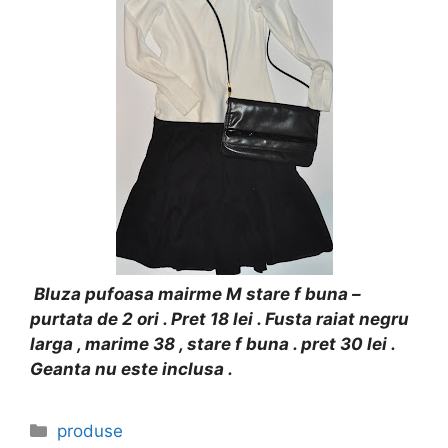
Bluza pufoasa mairme M stare f buna –
purtata de 2 ori . Pret 18 lei . Fusta raiat negru
larga , marime 38 , stare f buna . pret 30 lei .
Geanta nu este inclusa .
Categories
produse