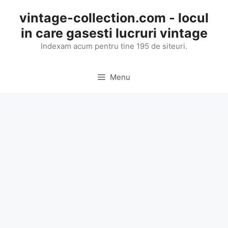
Skip
vintage-collection.com - locul
to
in care gasesti lucruri vintage
content
Indexam acum pentru tine 195 de siteuri.
Menu