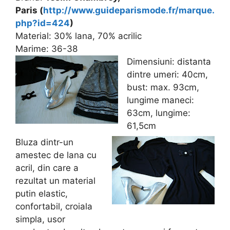
Paris (
http://www.guideparismode.fr/marque.
php?id=424
)
Material: 30% lana, 70% acrilic
Marime: 36-38
Dimensiuni: distanta
dintre umeri: 40cm,
bust: max. 93cm,
lungime maneci:
63cm, lungime:
61,5cm
Bluza dintr-un
amestec de lana cu
acril, din care a
rezultat un material
putin elastic,
confortabil, croiala
simpla, usor