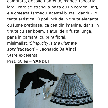
cambrata, decolteu barcuta, maneci foooarte
largi, care se strang la baza cu un cordon lung,
ele creeaza farmecul acestei bluzei, dandu-i o
tenta artistica. O poti include in tinute elegante,
cu fuste pretioase, ca cea din imagine, dar si in
tinute cu aer boem, alaturi de o fusta lunga,
pana in pamant, cu print floral,
minimalist.
‘Simplicity is the ultimate
sophistication’
–
Leonardo Da Vinci
Stare excelenta
Pret: 50 lei –
VANDUT