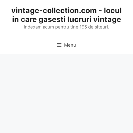
Skip
vintage-collection.com - locul
to
in care gasesti lucruri vintage
content
Indexam acum pentru tine 195 de siteuri.
Menu