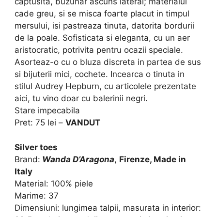
captusita, buzunar ascuns lateral; materialul
cade greu, si se misca foarte placut in timpul
mersului, isi pastreaza tinuta, datorita bordurii
de la poale. Sofisticata si eleganta, cu un aer
aristocratic, potrivita pentru ocazii speciale.
Asorteaz-o cu o bluza discreta in partea de sus
si bijuterii mici, cochete. Incearca o tinuta in
stilul Audrey Hepburn, cu articolele prezentate
aici, tu vino doar cu balerinii negri.
Stare impecabila
Pret: 75 lei –
VANDUT
Silver toes
Brand:
Wanda D’Aragona
,
Firenze, Made in
Italy
Material: 100% piele
Marime: 37
Dimensiuni: l
ungimea talpii, masurata in interior: