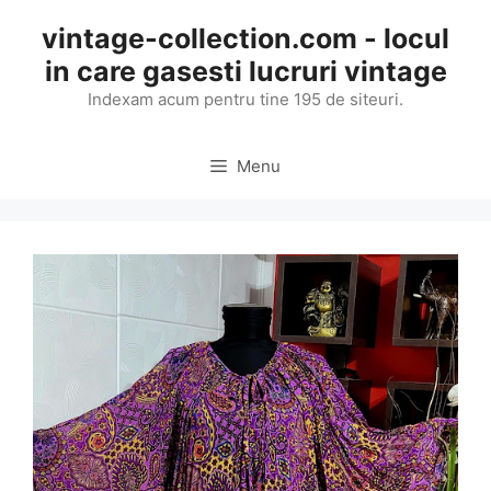
Skip
vintage-collection.com - locul
to
in care gasesti lucruri vintage
content
Indexam acum pentru tine 195 de siteuri.
Menu