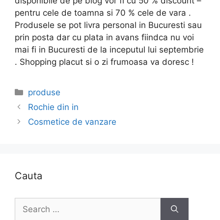
disponibile de pe blog vor fi cu 50 % discount –
pentru cele de toamna si 70 % cele de vara .
Produsele se pot livra personal in Bucuresti sau
prin posta dar cu plata in avans fiindca nu voi
mai fi in Bucuresti de la inceputul lui septembrie
. Shopping placut si o zi frumoasa va doresc !
Categories
produse
Rochie din in
Cosmetice de vanzare
Cauta
Search
for: