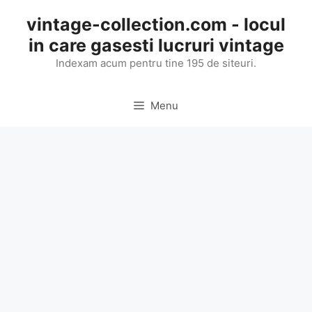
Skip
vintage-collection.com - locul
to
in care gasesti lucruri vintage
content
Indexam acum pentru tine 195 de siteuri.
Menu