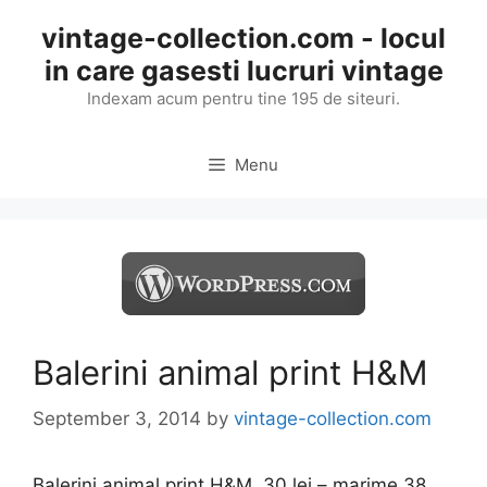
Skip
vintage-collection.com - locul
to
in care gasesti lucruri vintage
content
Indexam acum pentru tine 195 de siteuri.
Menu
Balerini animal print H&M
September 3, 2014
by
vintage-collection.com
Balerini animal print H&M 30 lei – marime 38