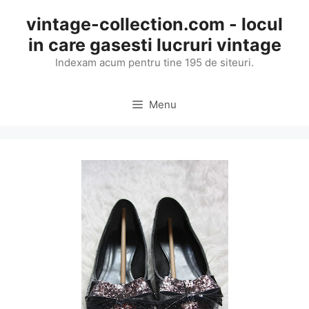
Skip
vintage-collection.com - locul
to
in care gasesti lucruri vintage
content
Indexam acum pentru tine 195 de siteuri.
Menu