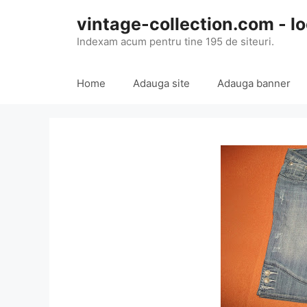
Skip
vintage-collection.com - lo
to
content
Indexam acum pentru tine 195 de siteuri.
Home
Adauga site
Adauga banner