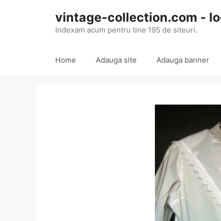
Skip
vintage-collection.com - lo
to
content
Indexam acum pentru tine 195 de siteuri.
Home
Adauga site
Adauga banner