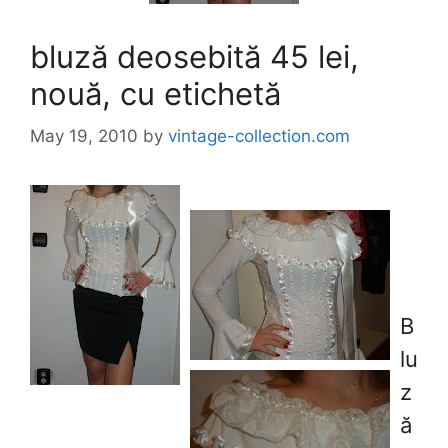
bluză deosebită 45 lei,
nouă, cu etichetă
May 19, 2010
by
vintage-collection.com
B
lu
z
ă