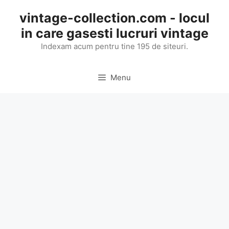
Skip
vintage-collection.com - locul
to
in care gasesti lucruri vintage
content
Indexam acum pentru tine 195 de siteuri.
Menu