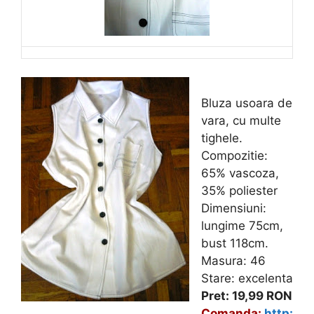
Bluza usoara de
vara, cu multe
tighele.
Compozitie:
65% vascoza,
35% poliester
Dimensiuni:
lungime 75cm,
bust 118cm.
Masura: 46
Stare: excelenta
Pret: 19,99 RON
Comanda:
http: