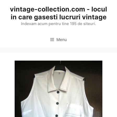
Skip
vintage-collection.com - locul
to
in care gasesti lucruri vintage
content
Indexam acum pentru tine 195 de siteuri.
Menu