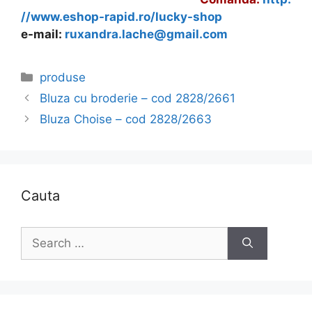
//www.eshop-rapid.ro/lucky-shop
e-mail:
ruxandra.lache@gmail.com
Categories
produse
Bluza cu broderie – cod 2828/2661
Bluza Choise – cod 2828/2663
Cauta
Search
for: