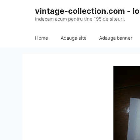
Skip
vintage-collection.com - lo
to
content
Indexam acum pentru tine 195 de siteuri.
Home
Adauga site
Adauga banner