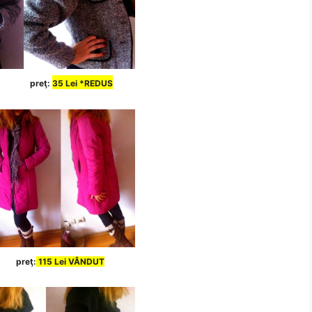
preţ:
35
Lei
*REDUS
preţ:
115 Lei VÂNDUT