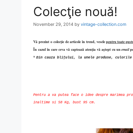
Colecţie nouă!
November 29, 2014
by
vintage-collection.com
Vă
prezint
o
colecţie
de articole
în
trend,
vesele
pentru toate gustu
În
cazul
în
care
ceva
vă
captează
atenţia
vă
aştept
cu un
email
pe
*
Din
cauza
bliţului
,
la
unele produse, culoril
Pentru a va putea face o idee despre marimea pro
inaltime si 58 Kg, bust 95 cm.