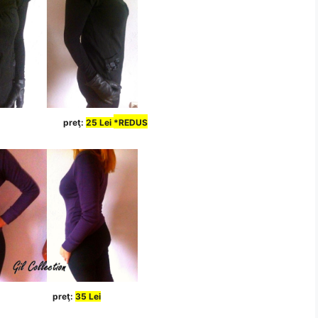
preţ:
25 Lei
*REDUS
preţ:
35 Lei