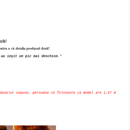
rile
!
ntru a
vă
detalia produsul
dorit
!
e au
ieşit
un
pic
mai
deschise
.
*
duselor expuse, persoana ce foloseste ca model are 1,67 m