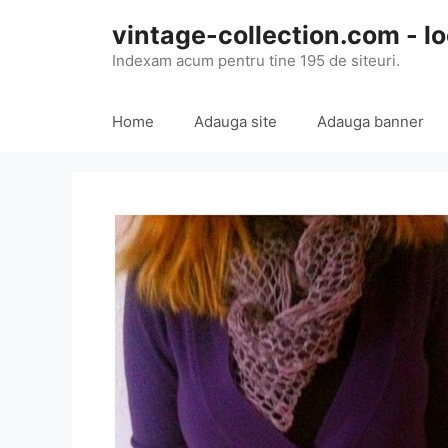
Skip
vintage-collection.com - lo
to
content
Indexam acum pentru tine 195 de siteuri.
Home
Adauga site
Adauga banner