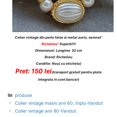
Colier vintage din perle false si metal auriu, semnat
”
Richelieu”
Superb!!!!
Dimensiuni: Lungime 52 cm
Brand: Richelieu
Conditie: Nou( cu eticheta)
Pret: 150 lei
(transport gratuit pentru plata
integrala in cont bancar)
Categories
produse
Colier vintage masiv anii 60, triplu-Vandut
Colier vintage anii 80-Vandut