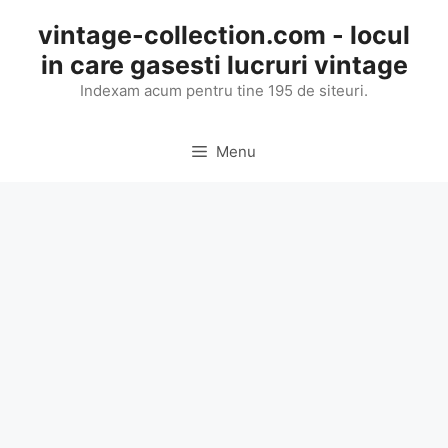
Skip
vintage-collection.com - locul
to
in care gasesti lucruri vintage
content
Indexam acum pentru tine 195 de siteuri.
Menu