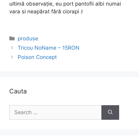
ultimă observație, eu port pantofii albi numai
vara si neapărat fără ciorapi
J
Categories
produse
Tricou NoName – 15RON
Poison Concept
Cauta
Search
for: