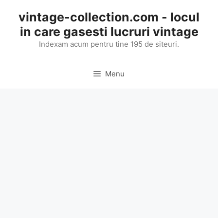
Skip
vintage-collection.com - locul
to
in care gasesti lucruri vintage
content
Indexam acum pentru tine 195 de siteuri.
Menu