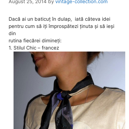
August 25, 2014
by
vintage-collection.com
Dacă ai un baticuț în dulap, iat
ă
câteva idei
pentru cum să iți împrospătezi ținuta și să ieși
din
rutina fiecărei dimineți:
1. Stilul Chic – francez