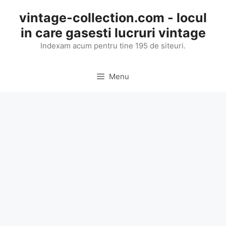
Skip
vintage-collection.com - locul
to
in care gasesti lucruri vintage
content
Indexam acum pentru tine 195 de siteuri.
Menu