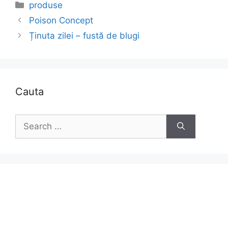
Categories
produse
Poison Concept
Ținuta zilei – fustă de blugi
Cauta
Search
for: