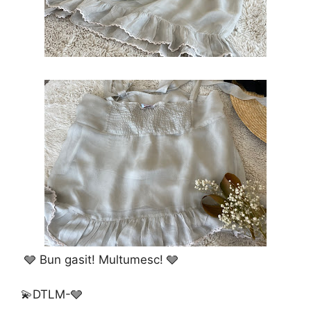
🩶 Bun gasit! Multumesc! 🩶
💫DTLM-🩶