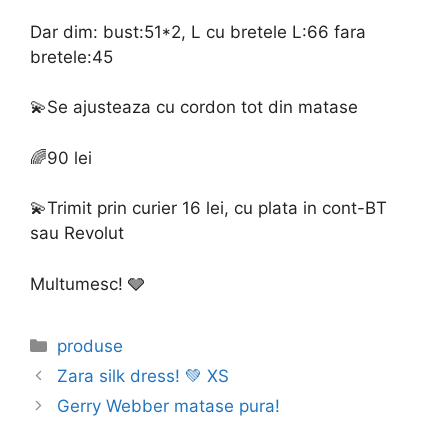
Dar dim: bust:51*2, L cu bretele L:66 fara
bretele:45
💫Se ajusteaza cu cordon tot din matase
🌈90 lei
💫Trimit prin curier 16 lei, cu plata in cont-BT
sau Revolut
Multumesc! 🩶
Categories
produse
Zara silk dress! 💚 XS
Gerry Webber matase pura!