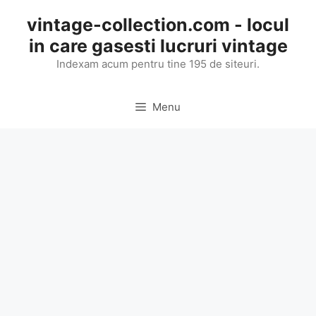
Skip
vintage-collection.com - locul
to
in care gasesti lucruri vintage
content
Indexam acum pentru tine 195 de siteuri.
Menu