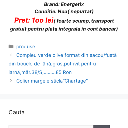
Brand: Energetix
Conditie: Nou( nepurtat)
Pret: 1oo lei
( foarte scump, transport
gratuit pentru plata integrala in cont bancar)
Categories
produse
Compleu verde olive format din sacou/fustă
din boucle de lână,gros,potrivit pentru
iarnă,măr.38/S,………85 Ron
Colier margele sticla”Chartage”
Cauta