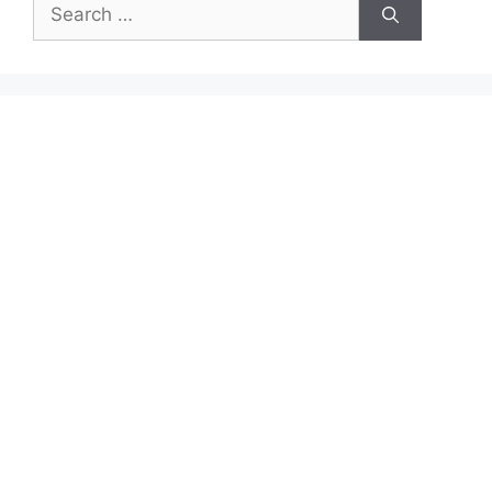
Search
for: