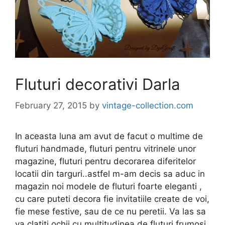
Fluturi decorativi Darla
February 27, 2015
by
vintage-collection.com
In aceasta luna am avut de facut o multime de
fluturi handmade, fluturi pentru vitrinele unor
magazine, fluturi pentru decorarea diferitelor
locatii din targuri..astfel m-am decis sa aduc in
magazin noi modele de fluturi foarte eleganti ,
cu care puteti decora fie invitatiile create de voi,
fie mese festive, sau de ce nu peretii. Va las sa
va clatiti ochii cu multitudinea de fluturi frumosi