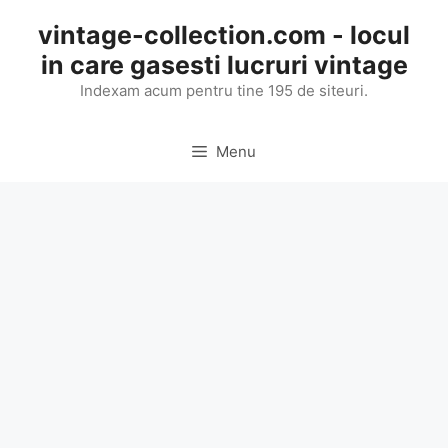
Skip
vintage-collection.com - locul
to
in care gasesti lucruri vintage
content
Indexam acum pentru tine 195 de siteuri.
Menu