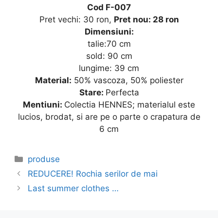
Cod F-007
Pret vechi: 30 ron,
Pret nou: 28 ron
Dimensiuni:
talie:70 cm
sold: 90 cm
lungime: 39 cm
Material:
50% vascoza, 50% poliester
Stare:
Perfecta
Mentiuni:
Colectia HENNES; materialul este
lucios, brodat, si are pe o parte o crapatura de
6 cm
Categories
produse
REDUCERE! Rochia serilor de mai
Last summer clothes …