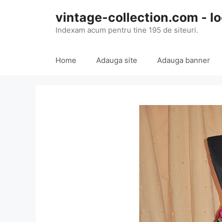
Skip
vintage-collection.com - lo
to
content
Indexam acum pentru tine 195 de siteuri.
Home
Adauga site
Adauga banner