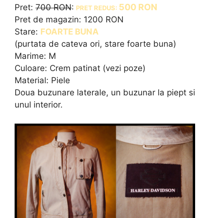
50
0
RON
Pret:
700 RON
:
PRET REDUS:
Pret de magazin: 1200 RON
Stare:
FOARTE BUNA
(purtata de cateva ori, stare foarte buna)
Marime: M
Culoare: Crem patinat (vezi poze)
Material: Piele
Doua buzunare laterale, un buzunar la piept si
unul interior.