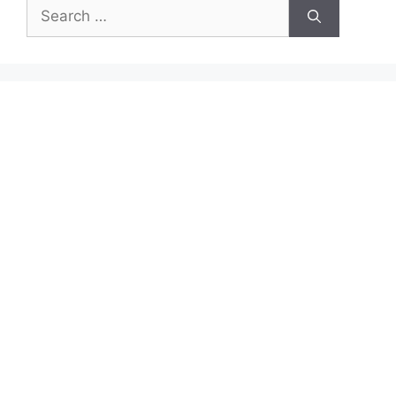
Search
for: