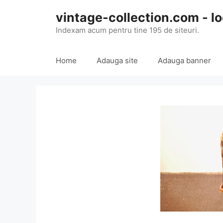
Skip
vintage-collection.com - lo
to
content
Indexam acum pentru tine 195 de siteuri.
Home
Adauga site
Adauga banner