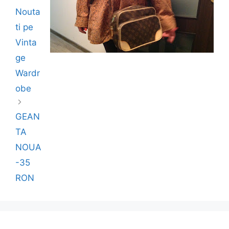
Nouta
ti pe
Vinta
ge
Wardr
obe
GEAN
TA
NOUA
-35
RON