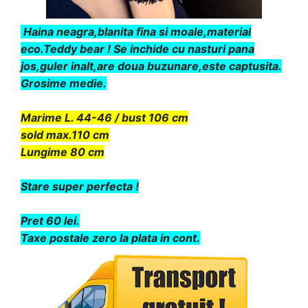
Haina neagra,blanita fina si moale,material
eco.Teddy bear ! Se inchide cu nasturi pana
jos,guler inalt,are doua buzunare,este captusita.
Grosime medie.
Marime L. 44-46 / bust 106 cm
sold max.110 cm
Lungime 80 cm
Stare super perfecta !
Pret 60 lei.
Taxe postale zero la plata in cont.