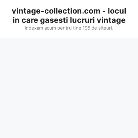
Skip
vintage-collection.com - locul
to
in care gasesti lucruri vintage
content
Indexam acum pentru tine 195 de siteuri.