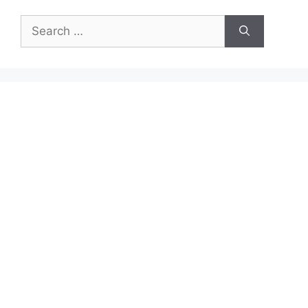
Search
for: