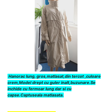
Hanorac lung, gros,matlasat,din tercot ,culoare
crem,Model drept cu guler inalt,buzunare.Se
inchide cu fermoar lung dar si cu
capse.Captuseala matlasata.