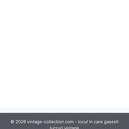
© 2026 vintage-collection.com - locul in care gasesti
lucruri vintage