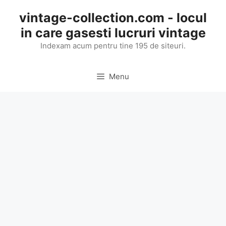
Skip
vintage-collection.com - locul
to
in care gasesti lucruri vintage
content
Indexam acum pentru tine 195 de siteuri.
Menu