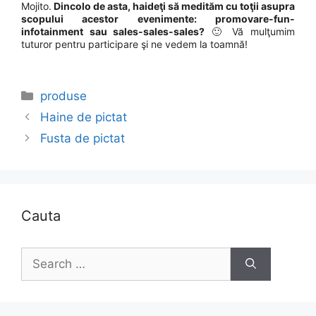
Mojito.
Dincolo de asta, haideţi să medităm cu toţii asupra
scopului acestor evenimente: promovare-fun-
infotainment sau sales-sales-sales?
🙂 Vă mulţumim
tuturor pentru participare şi ne vedem la toamnă!
Categories
produse
Haine de pictat
Fusta de pictat
Cauta
Search
for: