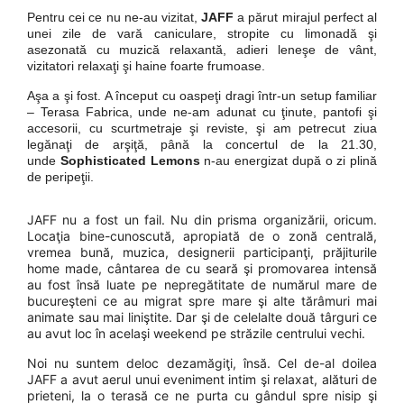
Pentru cei ce nu ne-au vizitat,
JAFF
a părut mirajul perfect al
unei zile de vară caniculare, stropite cu limonadă şi
asezonată cu muzică relaxantă, adieri leneşe de vânt,
vizitatori relaxaţi şi haine foarte frumoase.
Aşa a şi fost. A început cu oaspeţi dragi într-un setup familiar
– Terasa Fabrica, unde ne-am adunat cu ţinute, pantofi şi
accesorii, cu scurtmetraje şi reviste, şi am petrecut ziua
legănaţi de arşiţă, până la concertul de la 21.30,
unde
Sophisticated Lemons
n-au energizat după o zi plină
de peripeţii.
JAFF nu a fost un fail. Nu din prisma organizării, oricum.
Locaţia bine-cunoscută, apropiată de o zonă centrală,
vremea bună, muzica, designerii participanţi, prăjiturile
home made, cântarea de cu seară şi promovarea intensă
au fost însă luate pe nepregătitate de numărul mare de
bucureşteni ce au migrat spre mare şi alte tărâmuri mai
animate sau mai liniştite. Dar şi de celelalte două târguri ce
au avut loc în acelaşi weekend pe străzile centrului vechi.
Noi nu suntem deloc dezamăgiţi, însă. Cel de-al doilea
JAFF a avut aerul unui eveniment intim şi relaxat, alături de
prieteni, la o terasă ce ne purta cu gândul spre nisip şi