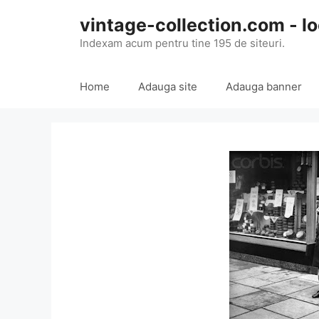
Skip
vintage-collection.com - lo
to
content
Indexam acum pentru tine 195 de siteuri.
Home
Adauga site
Adauga banner