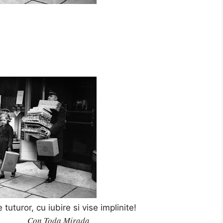
uturor, cu iubire si vise implinite!
oda Mirada