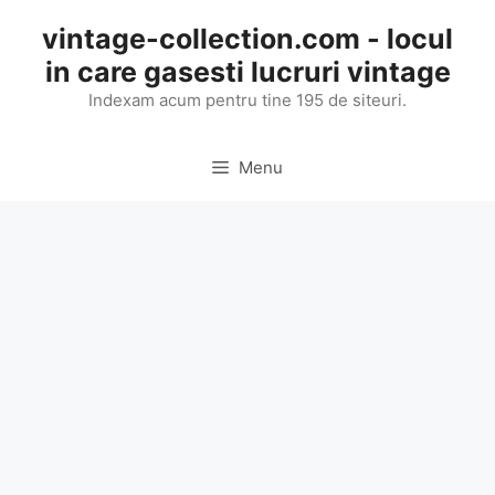
Skip
vintage-collection.com - locul
to
in care gasesti lucruri vintage
content
Indexam acum pentru tine 195 de siteuri.
Menu