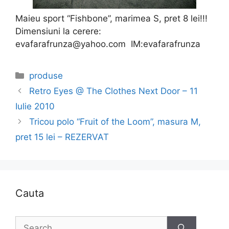
Maieu sport “Fishbone”, marimea S, pret 8 lei!!!
Dimensiuni la cerere:
evafarafrunza@yahoo.com IM:evafarafrunza
Categories
produse
Retro Eyes @ The Clothes Next Door – 11
Iulie 2010
Tricou polo “Fruit of the Loom”, masura M,
pret 15 lei – REZERVAT
Cauta
Search