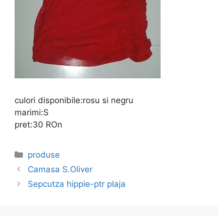
culori disponibile:rosu si negru
marimi:S
pret:30 ROn
Categories
produse
Camasa S.Oliver
Sepcutza hippie-ptr plaja