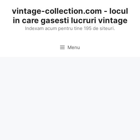
Skip
vintage-collection.com - locul
to
in care gasesti lucruri vintage
content
Indexam acum pentru tine 195 de siteuri.
Menu