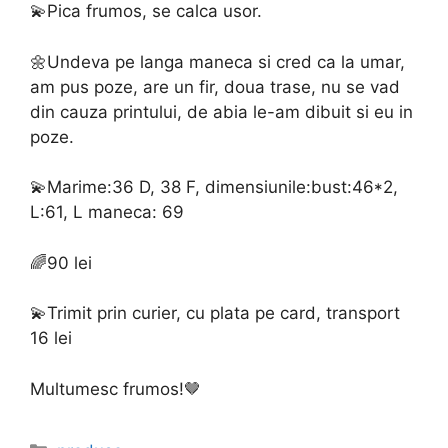
💫Pica frumos, se calca usor.
🌼Undeva pe langa maneca si cred ca la umar,
am pus poze, are un fir, doua trase, nu se vad
din cauza printului, de abia le-am dibuit si eu in
poze.
💫Marime:36 D, 38 F, dimensiunile:bust:46*2,
L:61, L maneca: 69
🌈90 lei
💫Trimit prin curier, cu plata pe card, transport
16 lei
Multumesc frumos!🤎
Categories