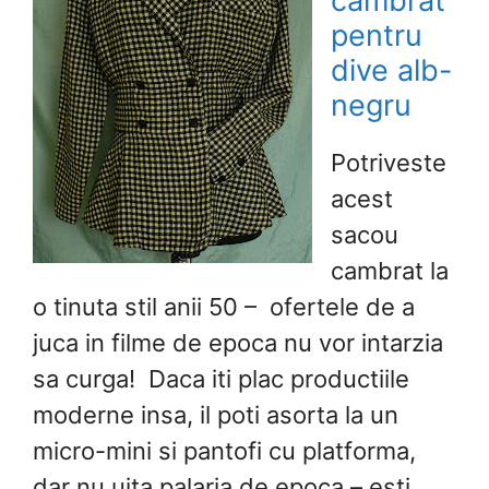
cambrat
pentru
dive alb-
negru
Potriveste
acest
sacou
cambrat la
o tinuta stil anii 50 – ofertele de a
juca in filme de epoca nu vor intarzia
sa curga! Daca iti plac productiile
moderne insa, il poti asorta la un
micro-mini si pantofi cu platforma,
dar nu uita palaria de epoca – esti