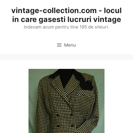
Skip
vintage-collection.com - locul
to
in care gasesti lucruri vintage
content
Indexam acum pentru tine 195 de siteuri.
Menu