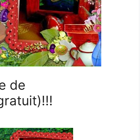
le de
ratuit)!!!