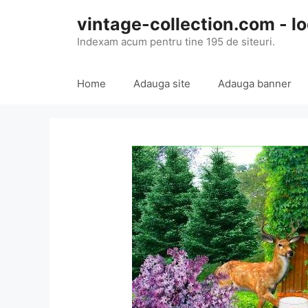
Skip
vintage-collection.com - lo
to
content
Indexam acum pentru tine 195 de siteuri.
Home
Adauga site
Adauga banner