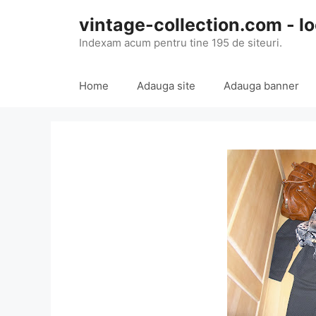
Skip
vintage-collection.com - lo
to
content
Indexam acum pentru tine 195 de siteuri.
Home
Adauga site
Adauga banner