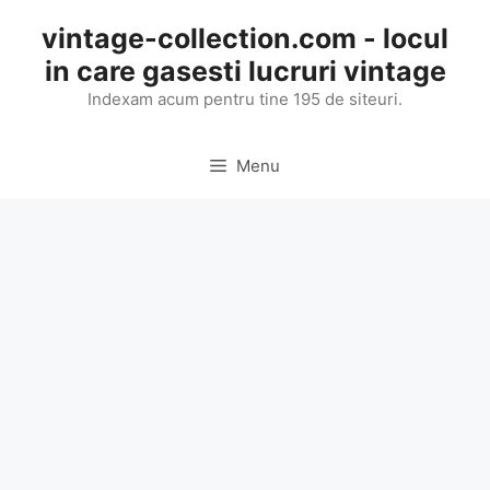
Skip
vintage-collection.com - locul
to
in care gasesti lucruri vintage
content
Indexam acum pentru tine 195 de siteuri.
Menu