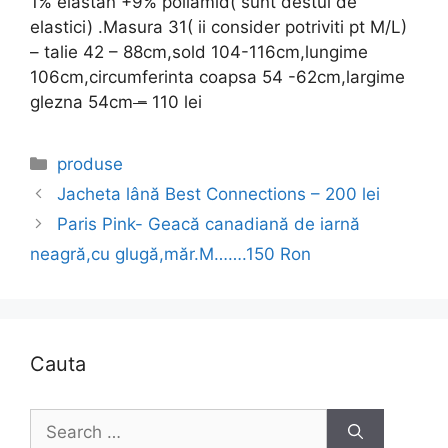
1% elastan +9% poliamid( sunt destul de
elastici) .Masura 31( ii consider potriviti pt M/L)
– talie 42 – 88cm,sold 104-116cm,lungime
106cm,circumferinta coapsa 54 -62cm,largime
glezna 54cm
–
110 lei
Categories
produse
Jacheta lână Best Connections – 200 lei
Paris Pink- Geacă canadiană de iarnă
neagră,cu glugă,măr.M…….150 Ron
Cauta
Search
for: