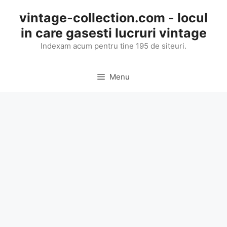
Skip
vintage-collection.com - locul
to
in care gasesti lucruri vintage
content
Indexam acum pentru tine 195 de siteuri.
Menu