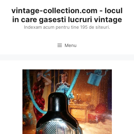
Skip
vintage-collection.com - locul
to
in care gasesti lucruri vintage
content
Indexam acum pentru tine 195 de siteuri.
Menu