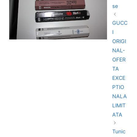
se
GUCC
I
ORIGI
NAL-
OFER
TA
EXCE
PTIO
NALA
LIMIT
ATA
Tunic