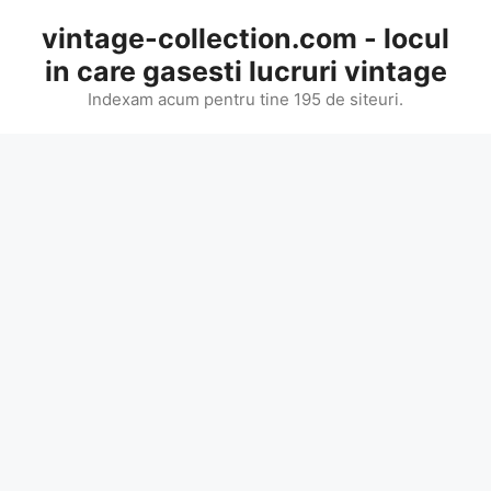
Skip
vintage-collection.com - locul
to
in care gasesti lucruri vintage
content
Indexam acum pentru tine 195 de siteuri.