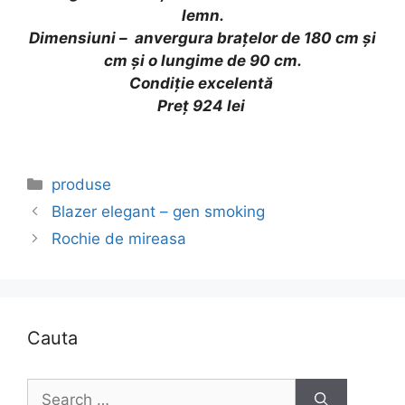
lemn.
Dimensiuni – anvergura brațelor de 180 cm și
cm și o lungime de 90 cm.
Condiție excelentă
Preț 924 lei
Categories
produse
Blazer elegant – gen smoking
Rochie de mireasa
Cauta
Search