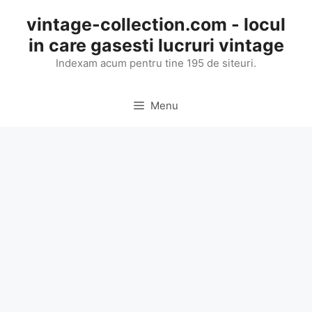
Skip
vintage-collection.com - locul
to
in care gasesti lucruri vintage
content
Indexam acum pentru tine 195 de siteuri.
Menu