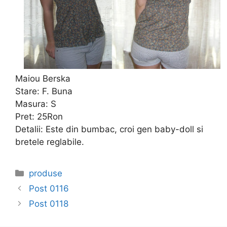
Maiou Berska
Stare: F. Buna
Masura: S
Pret: 25Ron
Detalii: Este din bumbac, croi gen baby-doll si
bretele reglabile.
Categories
produse
Post 0116
Post 0118