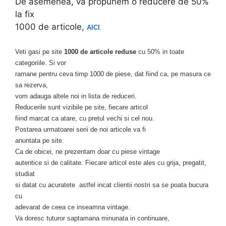
De asemenea, va propunem o reducere de 50%
la fix
1000 de articole,
AICI
.
Veti gasi pe site
1000 de articole reduse
cu 50% in toate
categoriile. Si vor
ramane pentru ceva timp 1000 de piese, dat fiind ca, pe masura ce
sa rezerva,
vom adauga altele noi in lista de reduceri.
Reducerile sunt vizibile pe site, fiecare articol
fiind marcat ca atare, cu pretul vechi si cel nou.
Postarea urmatoarei serii de noi articole va fi
anuntata pe site.
Ca de obicei, ne prezentam doar cu piese vintage
autentice si de calitate. Fiecare articol este ales cu grija, pregatit,
studiat
si datat cu acuratete astfel incat clientii nostri sa se poata bucura
cu
adevarat de ceea ce inseamna vintage.
Va doresc tuturor saptamana minunata in continuare,