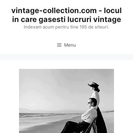
Skip
vintage-collection.com - locul
to
in care gasesti lucruri vintage
content
Indexam acum pentru tine 195 de siteuri.
Menu