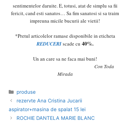
sentimentelor daruite. E, totusi, atat de simplu sa fii
fericit, cand esti sanatos… Sa fim sanatosi si sa traim
impreuna micile bucurii ale vietii!
*Pretul articolelor ramase disponibile in eticheta
40%.
REDUCERI
scade cu
Un an care sa ne faca mai buni!
Con Toda
Mirada
Categories
produse
rezervte Ana Cristina Jucarii
aspirator+masina de spalat 15 lei
ROCHIE DANTELA MARIE BLANC