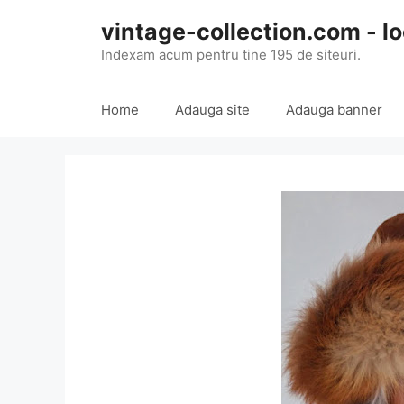
Skip
vintage-collection.com - lo
to
content
Indexam acum pentru tine 195 de siteuri.
Home
Adauga site
Adauga banner