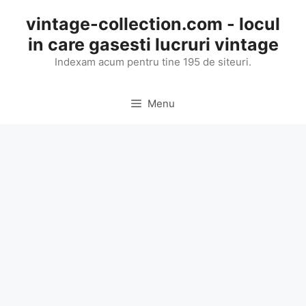
Skip
vintage-collection.com - locul
to
in care gasesti lucruri vintage
content
Indexam acum pentru tine 195 de siteuri.
Menu