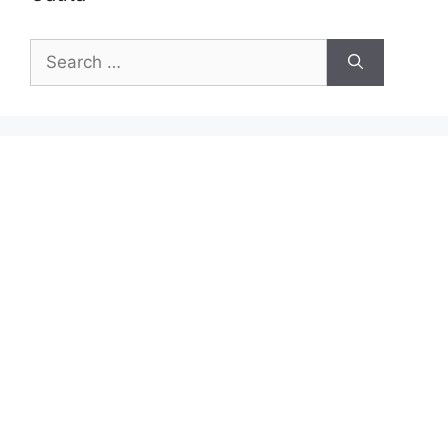
Search
for: