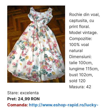
Rochie din voal,
captusita, cu
print floral.
Model vintage.
Compozitie:
100% voal
natural
Dimensiuni:
talie 100cm,
lungime 115cm,
bust 102cm,
sold 120
Masura: 42
Stare: excelenta
Pret: 24,99 RON
Comanda:
http://www.eshop-rapid.ro/lucky-