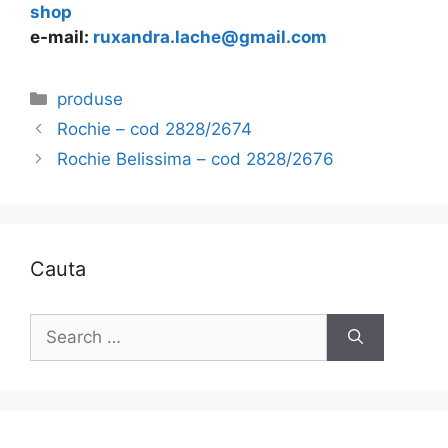
shop
e-mail:
ruxandra.lache@gmail.com
Categories
produse
Rochie – cod 2828/2674
Rochie Belissima – cod 2828/2676
Cauta
Search
for: