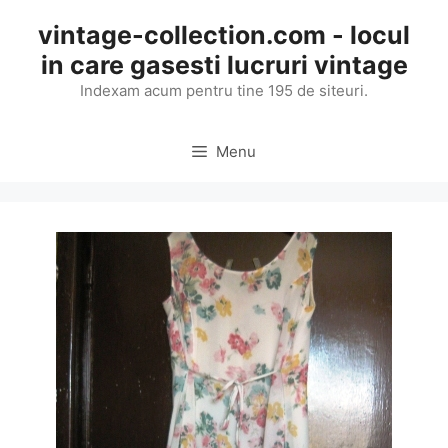
Skip
vintage-collection.com - locul
to
in care gasesti lucruri vintage
content
Indexam acum pentru tine 195 de siteuri.
Menu