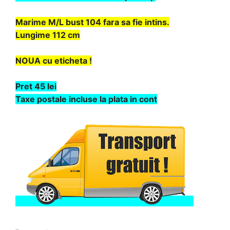
Marime M/L bust 104 fara sa fie intins.
Lungime 112 cm
NOUA cu eticheta !
Pret 45 lei
Taxe postale incluse la plata in cont