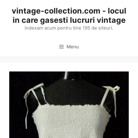
Skip
vintage-collection.com - locul
to
in care gasesti lucruri vintage
content
Indexam acum pentru tine 195 de siteuri.
Menu