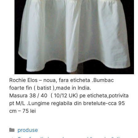
Rochie Elos – noua, fara eticheta .Bumbac
foarte fin ( batist ),made in India.
Masura 38 / 40 ( 10/12 UK) pe eticheta,potrivita
pt M/L .Lungime reglabila din bretelute-cca 95
cm – 75 lei
Categories
produse