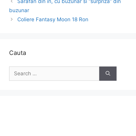
Sarafan din in, cu buzunar si “surpriza” din
buzunar
Coliere Fantasy Moon 18 Ron
Cauta
Search
for: