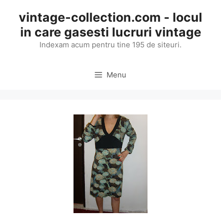
Skip
vintage-collection.com - locul
to
in care gasesti lucruri vintage
content
Indexam acum pentru tine 195 de siteuri.
Menu