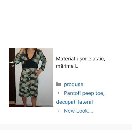
Material uşor elastic,
mărime L
Categories
produse
Pantofi peep toe,
decupati lateral
New Look….